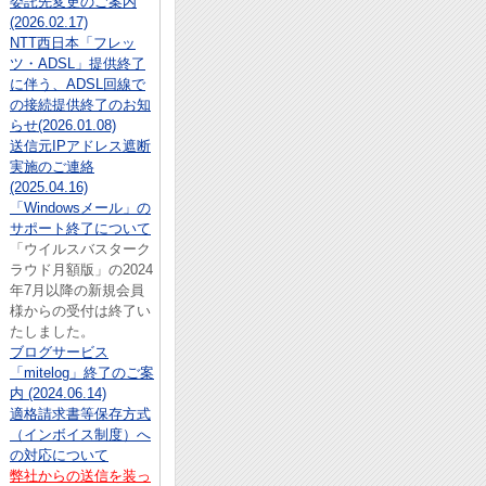
委託先変更のご案内
(2026.02.17)
NTT西日本「フレッ
ツ・ADSL」提供終了
に伴う、ADSL回線で
の接続提供終了のお知
らせ(2026.01.08)
送信元IPアドレス遮断
実施のご連絡
(2025.04.16)
「Windowsメール」の
サポート終了について
「ウイルスバスターク
ラウド月額版」の2024
年7月以降の新規会員
様からの受付は終了い
たしました。
ブログサービス
「mitelog」終了のご案
内 (2024.06.14)
適格請求書等保存方式
（インボイス制度）へ
の対応について
弊社からの送信を装っ