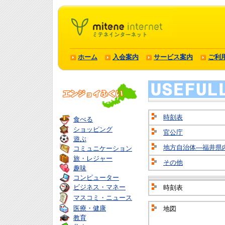
ホーム
入会案内
サービス案内
ご利
時刻表
食べる
ショッピング
官公庁
遊ぶ
地方自治体―福井県
コミュニケーション
旅・レジャー
その他
趣味
コンピューター
ビジネス・マネー
時刻表
マスコミ・ニュース
医療・健康
地図
教育