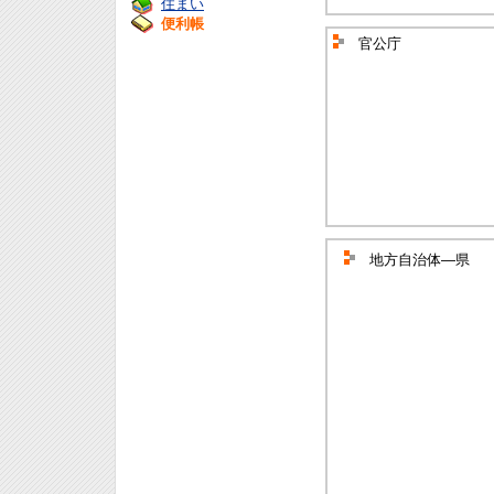
住まい
便利帳
官公庁
地方自治体―県