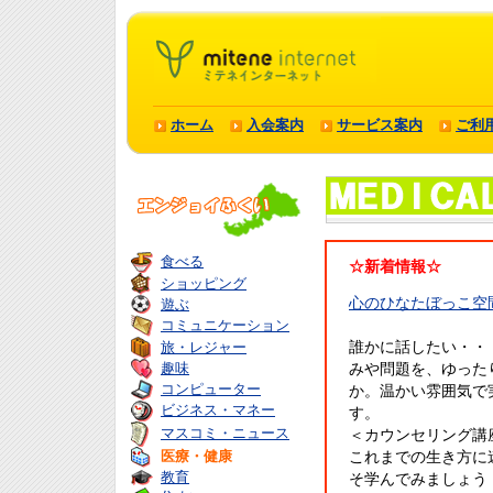
ホーム
入会案内
サービス案内
ご利
食べる
☆新着情報☆
ショッピング
心のひなたぼっこ空
遊ぶ
コミュニケーション
旅・レジャー
誰かに話したい・・
趣味
みや問題を、ゆった
コンピューター
か。温かい雰囲気で
ビジネス・マネー
す。
マスコミ・ニュース
＜カウンセリング講
医療・健康
これまでの生き方に
教育
そ学んでみましょう