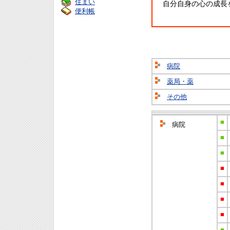
住まい
自分自身の心の成長
便利帳
病院
薬局・薬
その他
■
病院
■
■
■
■
■
■
■