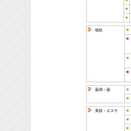
■
■
■
福祉
■
■
■
■
薬局・薬
■
■
美容・エステ
■
■