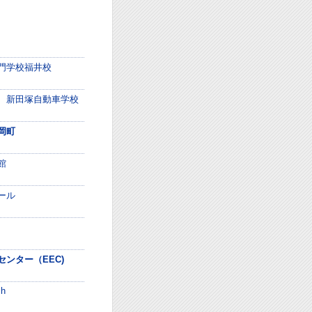
門学校福井校
 新田塚自動車学校
岡町
館
ール
ンター（EEC)
ch