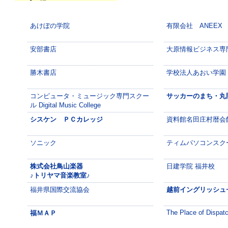
あけぼの学院
有限会社 ANEEX
安部書店
大原情報ビジネス専
勝木書店
学校法人あおい学園
コンピュータ・ミュージック専門スクー
サッカーのまち・丸
ル Digital Music College
シスケン ＰＣカレッジ
資料館名田庄村暦会
ソニック
ティムパソコンスク
株式会社鳥山楽器
日建学院 福井校
♪トリヤマ音楽教室♪
福井県国際交流協会
越前イングリッシュセ
The Place of Dispat
福ＭＡＰ