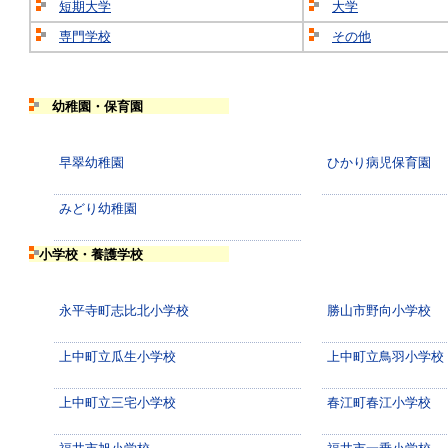
短期大学
大学
専門学校
その他
幼稚園・保育園
早翠幼稚園
ひかり病児保育園
みどり幼稚園
小学校・養護学校
永平寺町志比北小学校
勝山市野向小学校
上中町立瓜生小学校
上中町立鳥羽小学校
上中町立三宅小学校
春江町春江小学校