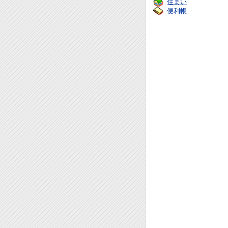
住まい
便利帳