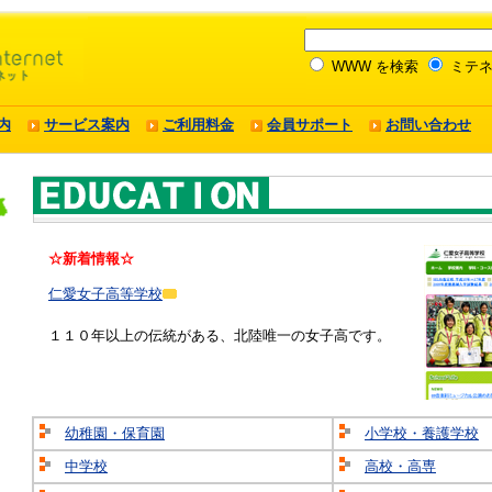
WWW を検索
ミテネ
内
サービス案内
ご利用料金
会員サポート
お問い合わせ
☆新着情報☆
仁愛女子高等学校
１１０年以上の伝統がある、北陸唯一の女子高です。
幼稚園・保育園
小学校・養護学校
中学校
高校・高専