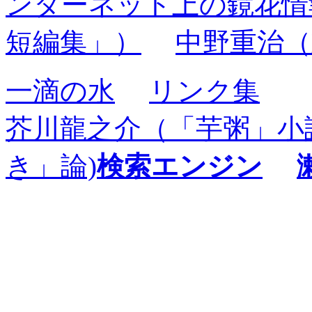
ンターネット上の鏡花情
短編集」）
中野重治（
一滴の水
リンク集
芥川龍之介（「芋粥」小
き」論)
検索エンジン