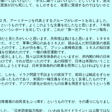
を撒いてはいけない」「学生に煽ってはいけない」としています。憲法
護憲派が討ち死にして、もしかすると、改憲に賛成するのではないかと
２月、アーミテージを代表とするグループがレポートを出しました。
）というものです。よくこのような文書を出したなと思います。７年前
)
というレポートを出しています。これが『第一次アーミテージ報告』
動だと見た方がいいと思います。共和党は負けると思います。１９９６
いた。そこで、軍事に関心のある１６人が、踏み込んだ対日政策の道筋
したのです。これが功を奏して、ブッシュ政権発足後、１６人の知日派
職を仕留めたのです。一種の猟官運動です。
を提示しました。我々は日米安保条約といいますが、岸内閣の時の日米
わけです。それが恐かったのです。あの段階で、日本は米国のいうこと
脱出しようとすれば、日米安保条約の廃棄を照準にしなければなりませ
に、しかも、イラク問題で手詰まりの状況下で、前回とは軸足をずらせ
を謳ったものであり、米国の一極主義をそれとなく反省したものです。
いたのです。アジアの変化が自分たちの出番を用意するだろうという再
官僚癒着の自民党をぶっ壊す」というものですが、その通りになりまし
した。「日米防衛協力指針」（いわゆるガイドライン）は上限ではな