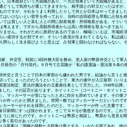
い。日本政府という大組織があり、一方占領軍という大組織があると
通どうしで気持ちが通じてきますから、相手国との対立だったはずが
ものですが、それをうまく利用したりして何とか日本はやってきまし
てはいけないとい哲学を持っており、当時の吉田総理も早期に占領を
いては貧しい人と富む人との間に財産格差・所得格差がある。そうい
は考えます。ですから高額所得者からは高い所得税を取るべきであり
りません。それがために政府があるのであり、極端にいえば、市場経
らい成功するか別ですが、そういう政党が生まれてくるなら、私は誠
人間らしく生き延びようと思えば、占領軍と闘わなければならない。
治家、外交官。戦前に
4
回外務大臣を務め、党人派の幣原外交として軍
今月発売の『月刊現代』９月号で立花隆が「私の護憲論－憲法第９条の
外交と言うことで日本の軍部から嫌われた男です。結論から言うと彼
切ってしまったのだろうということで、東大の連中が入江俊郎（いり
国憲法制定、憲法付属法令の立案責任者として尽力した。
1948
年以降
ました。その証言があります。ホイットニー（コートニー・ホイット
た。マッカーサーが首になったときに自分も辞めていきます。その後
れが作ったかと聞きました。世間一般ではマッカーサーだというので
ッカーサーがそれを採用したのだと。マッカーサーが作った文書です
毎日新聞にすっぱ抜かれます。そこでＧＨＱが激怒するのです。これ
ように命じたのです。ホイットニーは幣原と相談し、幣原から意見を
り巻く取引があったのです。
Ｑ草案は「国権の発動たる戦争は廃止する。いかなる国であれ、他の