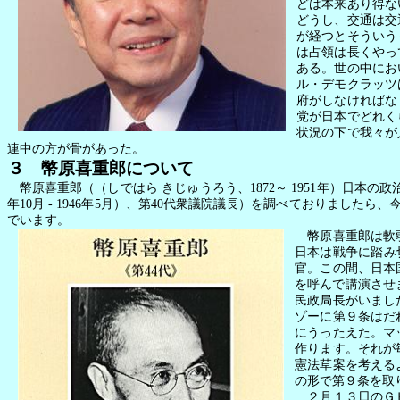
どは本来あり得な
どうし、交通は交
が経つとそういう
は占領は長くやっ
ある。世の中にお
ル・デモクラッツ
府がしなければな
党が日本でどれく
状況の下で我々が
連中の方が骨があった。
３ 幣原喜重郎について
幣原喜重郎（（しではら
きじゅうろう、
1872
～
1951
年）日本の政
年
10
月
- 1946
年
5
月）、第
40
代衆議院議長）を調べておりましたら、
でいます。
幣原喜重郎は軟弱
日本は戦争に踏み
官。この間、日本
を呼んで講演させ
民政局長がいまし
ゾーに第９条はだ
にうったえた。マ
作ります。それが
憲法草案を考える
の形で第９条を取
２月１３日のＧＨ