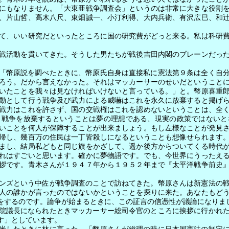
にもなりません。「大東亜戦争調査会」というのは非常に大きな役割
、片山哲、高木八尺、東畑誠一、小汀利得、大内兵衛、有沢広巳、和
て、いい研究だといったところに国の研究費がどっと来る。私は科研
戦活動を貫いてきた。そうした男たちが戦後吉田内閣のブレーンだった
「幣原説を調べたときに、幣原氏自身は直接私に憲法第９条は全く自
ろう。だから言えなかった。それはマッカーサーのせいだということ
いたことを我々は見なければいけないと言っている。」と。幣原喜重
動として行う戦争及び武力による威嚇はこれを永久に放棄すると掲げ
戦力はこれを許さず、国の交戦権はこれを認めないということは、全
、戦争を放棄するということは夢の理想である、現実の政策ではないと
いことを何人が保障することが出来ましょう。もし左様なことが発見
帰し、幾百万の住民は一丁皆殺しになるということも想像せられます
まし、結局私どもと同じ旗をかざして、遥か後方からついてくる時代
れはすごいと思います。確かに夢物語です。でも、今世界にうったえ
拶です。青木さんが１９４７年から１９５２年まで『太平洋戦争前史
ンズという中佐が戦争調査のことで訪ねてきた。幣原さんは新憲法の
人の誰かが言ったのではないかということを探りに来た。あなたもど
をするのです。論争が始まるときに、この証言の信憑性が議論になりま
院議長になられたときマッカーサー総司令官のところに挨拶に行かれ
す」としています。