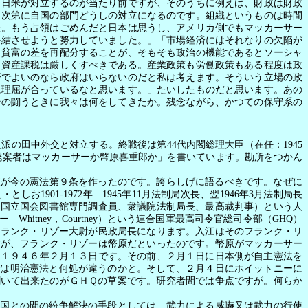
、日米が対立するのが当たり前ですが、そのうちに例えば、財政は財政
、次第に自国の部門どうしの対立になるのです。組織というものは時間
た。もう占領はごめんだと日本は思うし、アメリカ側でもマッカーサー
終結させようと努力していました。」「市場経済にはそれなりの欠陥が
う貧富の差を再配分することが、そもそも政治の機能であるとソーシャ
、資産課税は厳しくすべきである。産業政策も労働政策もある程度は政
済でよいのなら政府はいらないのだと私は考えます。そういう立場の政
に理屈が合っているなと思います。」たいしたものだと思います。あの
その闘うときに我々は何をしてきたか。残念ながら、かつての保守系の
人派の田中外交と対立する。終戦後は第
44
代内閣総理大臣（在任：
1945
発案者はマッカーサーか幣原喜重郎か」を書いています。勘所をつかん
が今の憲法第９条を作ったのです。誇らしげに語るべきです。なぜに
え・としお
1901-1972
年
1945
年
11
月法制局次長、翌
1946
年
3
月法制局長
、国立国会図書館専門調査員、衆議院法制局長、最高裁判事）という人
ニー
Whitney
，
Courtney
）という連合国軍最高司令官総司令部（
GHQ
）
フランク・リゾー大尉が民政局長になります。入江はそのフランク・リ
すが、フランク・リゾーは幣原だといったのです。幣原がマッカーサー
。１９４６年２月１３日です。その前、２月１日に日本側が自主憲法を
では明治憲法と何処が違うのかと。そして、２月４日にホイットニーに
聞いて出来たのがＧＨＱの草案です。研究者間では争点ですが。何らか
国との間の紛争解決の手段としては、武力による威嚇又は武力の行使