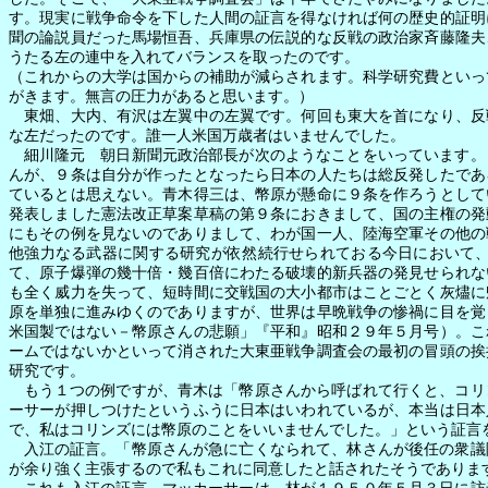
す。現実に戦争命令を下した人間の証言を得なければ何の歴史的証明
聞の論説員だった馬場恒吾、兵庫県の伝説的な反戦の政治家斉藤隆夫
うたる左の連中を入れてバランスを取ったのです。
（これからの大学は国からの補助が減らされます。科学研究費といっ
がきます。無言の圧力があると思います。）
東畑、大内、有沢は左翼中の左翼です。何回も東大を首になり、反
な左だったのです。誰一人米国万歳者はいませんでした。
細川隆元 朝日新聞元政治部長が次のようなことをいっています。
んが、９条は自分が作ったとなったら日本の人たちは総反発したであ
ているとは思えない。青木得三は、幣原が懸命に９条を作ろうとして
発表しました憲法改正草案草稿の第９条におきまして、国の主権の発
にもその例を見ないのでありまして、わが国一人、陸海空軍その他の
他強力なる武器に関する研究が依然続行せられておる今日において
て、原子爆弾の幾十倍・幾百倍にわたる破壊的新兵器の発見せられな
も全く威力を失って、短時間に交戦国の大小都市はことごとく灰燼に
原を単独に進みゆくのでありますが、世界は早晩戦争の惨禍に目を覚
米国製ではない－幣原さんの悲願」『平和』昭和２９年５月号）。こ
ームではないかといって消された大東亜戦争調査会の最初の冒頭の挨
研究です。
もう１つの例ですが、青木は「幣原さんから呼ばれて行くと、コリ
ーサーが押しつけたというふうに日本はいわれているが、本当は日本
で、私はコリンズには幣原のことをいいませんでした。」という証言
入江の証言。「幣原さんが急に亡くなられて、林さんが後任の衆議
が余り強く主張するので私もこれに同意したと話されたそうでありま