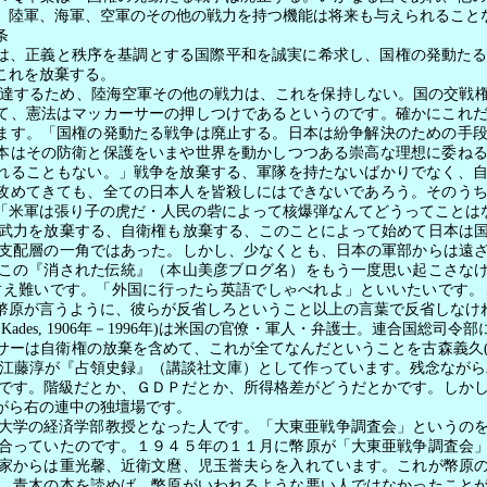
。陸軍、海軍、空軍のその他の戦力を持つ機能は将来も与えられること
条
は、正義と秩序を基調とする国際平和を誠実に希求し、国権の発動た
これを放棄する。
達するため、陸海空軍その他の戦力は、これを保持しない。国の交戦権
て、憲法はマッカーサーの押しつけであるというのです。確かにこれ
ます。「国権の発動たる戦争は廃止する。日本は紛争解決のための手
本はその防衛と保護をいまや世界を動かしつつある崇高な理想に委ね
れることもない。」戦争を放棄する、軍隊を持たないばかりでなく、
攻めてきても、全ての日本人を皆殺しにはできないであろう。そのう
「米軍は張り子の虎だ・人民の砦によって核爆弾なんてどうってことは
武力を放棄する、自衛権も放棄する、このことによって始めて日本は国
支配層の一角ではあった。しかし、少なくとも、日本の軍部からは遠
この『消された伝統』（本山美彦ブログ名）をもう一度思い起こさな
耐え難いです。「外国に行ったら英語でしゃべれよ」といいたいです。
幣原が言うように、彼らが反省しろということ以上の言葉で反省しなけ
 Kades, 1906
年－
1996
年
)
は米国の官僚・軍人・弁護士。連合国総司令部
サーは自衛権の放棄を含めて、これが全てなんだということを古森義久
江藤淳が『占領史録』（講談社文庫）として作っています。残念ながら
です。階級だとか、ＧＤＰだとか、所得格差がどうだとかです。しか
がら右の連中の独壇場です。
大学の経済学部教授となった人です。「大東亜戦争調査会」というの
合っていたのです。１９４５年の１１月に幣原が「大東亜戦争調査会
家からは重光馨、近衛文麿、児玉誉夫らを入れています。これが幣原
。青木の本を読めば、幣原がいわれるような悪い人ではなかったこと