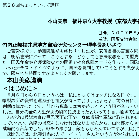
第２８回ちょっといって講座
本山美彦 福井県立大学教授（京都大学
日時：２００７年８月８
場所：国際交流会館
竹内正毅福井県地方自治研究センター理事長あいさつ
ご苦労様です。参議院選挙も終わりましたが、安倍首相の言葉を聞
は、明治憲法に帰っていこうとする、どうしても憲法改悪をして歴史
た，国民年金や介護保険などの問題で社会保障カードを作って、国民
いったナチス・ドイツのように、国民を統制していこうとする裏が
で、限られた時間ですがよろしくお願いします。
本山美彦講演
＜はじめに＞
８月６日から８日というのは、私にとってはセンチになる日です。
幡製鉄所の資材を運ぶ船を祖父が持っており、たまたま、前の日に、
判断は偉かったです。前から広島には何か起こるという噂が立ってい
した。自分の全の人生があの瞬間に決まったといっても言い過ぎでは
わが父は兵隊検査は甲乙丙丁の丁で、身体虚弱で軍隊に取られませ
っていない。兵隊の補充をしなければなりませんから、山間部からき
威嚇的な言葉でした。戦争の怖さは、敵ももちろん怖いですが、負け
疎開先では、北朝鮮系の人で「イトウ」さんという方がおられま