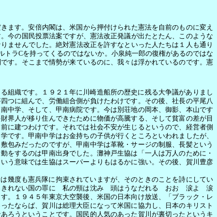
だきます。安倍内閣は、米国から押付けられた憲法を自前のものに変え
す。今の国民投票法案ですが、憲法改正発議が出たとたん、このような
なりませんでした。絶対憲法改正を許すなといった人たちは１人も通り
ルトラ
C
を持ってくるのではないか。小泉純一郎の復権があるのではな
制です。そこまで情勢が来ているのに、我々は浮かれているのです。憲
る組織です。１９２１年に川崎造船所の歴史に残る大争議がありまし
が四つに組んで、労働組合側が負けたわけです。その後、社長の平尾八
甲南中学、そして、甲南病院です。今は別荘地の岡本、御影、本山です
の財界人が移り住んできたために物価が高騰する、そして貧富の差が目
ぐ前に建つわけです。それでは社会不安が生じるというので、経営者側
中学です。甲南中学はお金持ちの子供が行くところといわれましたが、
呂敷包みだったのですが、甲南中学は革靴・サージの制服、長髪という
活動をするのは甲南出身でした。灘神戸生協は「一人は万人のために・
という意味では生協はスーパーよりもはるかに強い。その後、賀川豊彦
彦は幾度も憲兵隊に拘束されていますが、そのときのことを詩にしてい
いきれない国の罪に 私の頸は沈み 頭はうなだれる おお 涙よ 涙
ます。１９４５年東京大空襲後、米国の日本向け放送、「ブラック・レ
勝ったならば、賀川は総理大臣になって米国に協力し、日本のキリスト
であろうということです。国民的人気のあった賀川が裏切ったというキ