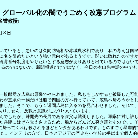
グローバル化の闇でうごめく改憲プログラム
名誉教授
）
日
いていると、悪いのは久間防衛相や赤城農水相であり、私の考えは国民
に名を留めたいという強い意向があるようです。闘いに敗れたのです
総背番号制度をやりたいとする意志がありありと出ているのではない
あるのではないか。新聞報道だけではなく、今日の本山先生話の中でも
一族郎党が広島の原爆でやられました。私ももしかすると被爆した可能
わが直系の一族だけは船で四国の方へ行っていて、広島へ帰ろうかと
ました。そこで、もう１週間広島に入るのを見合わせました。それで
ありません。反戦と意識がこびりついています。
んでしたが、疎開先の長男である叔父は戦死しました。軍隊に対し許し
た兵隊に泳ぎを覚えさせるため、船からどんどん突き落とすのです。
て帰ってくれば殺されるほどビンタがあるわけです。ものすごく暴虐的
した。インテリの方で、日本とアジアの歴史を小学校の半ばまで個人的