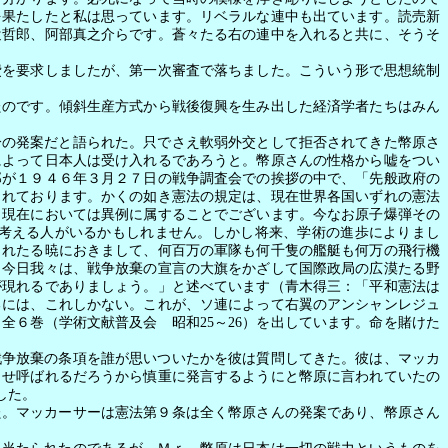
を果たしたと私は思っています。リベラルな連中も出ています。読売新
辻哲郎、阿部真之介らです。蒼々たる右の連中を入れると共に、そうそ
費を要求しましたが、第一次審査で落ちました。こういう形で思想統制
のです。傾斜生産方式から戦後復興を生み出した経済学者たちはみん
分の発案だと語られた。只でさえ軟弱外交として拒否されてきた幣原さ
によって日本人は受け入れるであろうと。幣原さんの性格から嘘をつい
郎が１９４６年３月２７日の戦争調査会での挨拶の中で、「先般政府の
られております。かくの如き憲法の規定は、現在世界各国いずれの憲法
く現在においては異例に属することでございます。今なお原子爆弾その
考える人がいるかもしれません。しかし将来、学術の進歩によりまし
されたる暁におきまして、何百万の軍隊も何千隻の艦艇も何万の飛行機
。今日我々は、戦争放棄の宣言の大旗をかざして国際政局の広漠たる野
が現れるでありましょう。」と述べています（青木得三：「平和憲法は
るには、これしかない。これが、ソ連によって右翼のアンシャンレジュ
』全６巻（学術文献普及会 昭和
25
～
26
）を出しています。命を賭けた
戦争放棄の条項を誰が思いついたかを彼は質問してきた。彼は、マッカ
うせ呼ばれるだろうから慎重に発言するようにと幣原に言われていたの
した。
た。マッカーサーは憲法第９条は全く幣原さんの発案であり、幣原さん