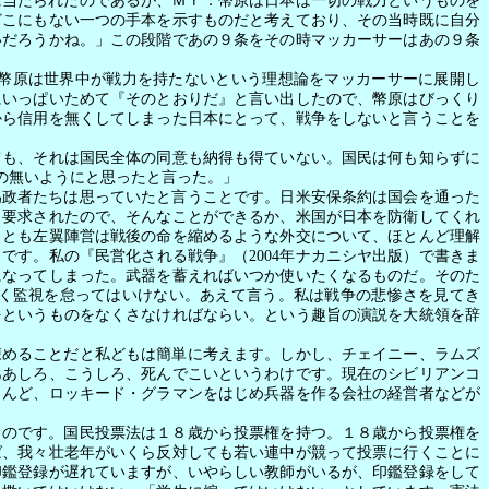
に当たられたのであるが、Ｍｒ．幣原は日本は一切の戦力というものを
どこにもない一つの手本を示すものだと考えており、その当時既に自分
いだろうかね。」この段階であの９条をその時マッカーサーはあの９条
幣原は世界中が戦力を持たないという理想論をマッカーサーに展開し
にいっぱいためて『そのとおりだ』と言い出したので、幣原はびっくり
から信用を無くしてしまった日本にとって、戦争をしないと言うことを
」
も、それは国民全体の同意も納得も得ていない。国民は何も知らずに
の無いようにと思ったと言った。」
為政者たちは思っていたと言うことです。日米安保条約は国会を通った
ら要求されたので、そんなことができるか、米国が日本を防衛してくれ
くとも左翼陣営は戦後の命を縮めるような外交について、ほとんど理解
とです。私の『民営化される戦争』（
2004
年ナカニシヤ出版）で書きま
になってしまった。武器を蓄えればいつか使いたくなるものだ。そのた
く監視を怠ってはいけない。あえて言う。私は戦争の悲惨さを見てき
をというものをなくさなければならい。という趣旨の演説を大統領を辞
諌めることだと私どもは簡単に考えます。しかし、チェイニー、ラムズ
ああしろ、こうしろ、死んでこいというわけです。現在のシビリアンコ
とんど、ロッキード・グラマンをはじめ兵器を作る会社の経営者などが
ものです。国民投票法は１８歳から投票権を持つ。１８歳から投票権を
ば、我々壮老年がいくら反対しても若い連中が競って投票に行くことに
印鑑登録が遅れていますが、いやらしい教師がいるが、印鑑登録をして