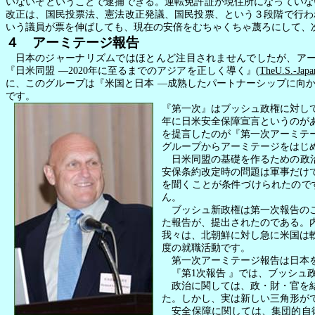
いないぞということで逮捕できる。運転免許証が現住所になっていな
改正は、国民投票法、憲法改正発議、国民投票、という３段階で行わ
いう議員が票を伸ばしても、現在の安倍をむちゃくちゃ蔑ろにして、
４ アーミテージ報告
日本のジャーナリズムではほとんど注目されませんでしたが、ア
『日米同盟
―
2020
年に至るまでのアジアを正しく導く』
(
TheU.S.-Japan
に、このグループは『米国と日本
―成熟したパートナーシップに向
です。
『第一次』はブッシュ政権に対し
年に日米安全保障宣言というのが
を提言したのが『第一次アーミテ
グループからアーミテージをはじ
日米同盟の基礎を作るための政治
安保条約改定時の問題は軍事だけ
を聞くことが条件づけられたので
ん。
ブッシュ新政権は第一次報告の
た報告が、提出されたのである。
我々は、北朝鮮に対し急に米国は
度の就職活動です。
第一次アーミテージ報告は日本
『第
1
次報告
』では、ブッシュ
政治に関しては、政・財・官を結
た。しかし、実は新しい三角形が
安全保障に関しては、集団的自衛