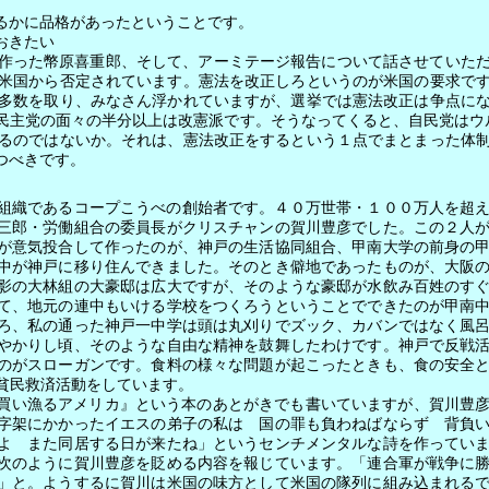
るかに品格があったということです。
おきたい
作った幣原喜重郎、そして、アーミテージ報告について話させていた
米国から否定されています。憲法を改正しろというのが米国の要求で
多数を取り、みなさん浮かれていますが、選挙では憲法改正は争点に
民主党の面々の半分以上は改憲派です。そうなってくると、自民党はウ
るのではないか。それは、憲法改正をするという１点でまとまった体
つべきです。
織であるコープこうべの創始者です。４０万世帯・１００万人を超え
三郎・労働組合の委員長がクリスチャンの賀川豊彦でした。この２人
が意気投合して作ったのが、神戸の生活協同組合、甲南大学の前身の
中が神戸に移り住んできました。そのとき僻地であったものが、大阪
影の大林組の大豪邸は広大ですが、そのような豪邸が水飲み百姓のす
て、地元の連中もいける学校をつくろうということでできたのが甲南
ろ、私の通った神戸一中学は頭は丸刈りでズック、カバンではなく風
やかりし頃、そのような自由な精神を鼓舞したわけです。神戸で反戦
のがスローガンです。食料の様々な問題が起こったときも、食の安全
貧民救済活動をしています。
買い漁るアメリカ』という本のあとがきでも書いていますが、賀川豊
字架にかかったイエスの弟子の私は 国の罪も負わねばならず 背負
よ また同居する日が来たね」というセンチメンタルな詩を作ってい
次のように賀川豊彦を貶める内容を報じています。「連合軍が戦争に
」と。ようするに賀川は米国の味方として米国の隊列に組み込まれる