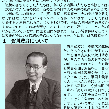
た。彼が国に帰るときには村中で見送りました。
戦後のきちんとした人たちは、今の安倍内閣の人たちと比較しては
憲法ができた頃の状況、あのころの日本人の精神の気高さを訴えて
今日の話しの順番として、賀川豊彦、宮沢喜一、今の憲法第９条を
なければならないというキャンペーンを張っています。しかしそれは
話をすると逮捕されることになるわけです。今回の参院選で民主党が
ませんでした。これは大変なことです。しかも、恐ろしいことに今の
いかと思っています。民主と自民が割れて、新しい翼賛体制が出てく
法改正が今回の参院選の争点にならなかったことに我々は危機感を持
１ 賀川豊彦について
賀川豊彦は日本最大の生協組
た。そのときの社長が平尾八
三郎と組合委員長の賀川豊彦
が、そのころ大阪の財界の連
の前にあるわけです。今も御
と労働者側がお金を出し合っ
当時の軍国主義華やかりしこ
スタイルでした。軍国主義華
万人は一人のために」という
は神戸の新川という貧民街で
私の『売られ続ける日本、
ます。「人の罪を背負って十
よ しばらく分かれてゐた涙
ジオ」といいますが、それは
教徒を第五列とするであろう