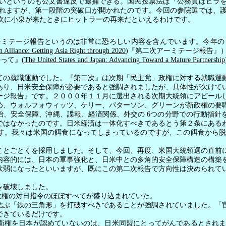
いというのも公文書違反で逮捕できる。国民投票法は「公務員はビラ
れますが、第一段階の突破口が開かれたのです。今回の参院選では、
次に小泉が来たときにヒットラーの再来だといえるわけです。
ーミテージ報告というのは非常に恐ろしい内容を含んでいます。今年の
 Alliance: Getting Asia Right through 2020
)
『第二次アーミテージ報告』
かって』
(
The United States and Japan: Advancing Toward a Mature Partnership
ての就職運動でした。『第二次』は次期「民主党」政権に対する就職運
あり、日米安全保障が必要であると強調されましたが、具体性が欠けて
ージ報告』です。２０００年１１月に選出される次期大統領にアピール
め、ウォルフォウィッツ、ケリー、パターソン、グリーンが新政権の要
、安全保障、沖縄、諜報、経済関係、外交の
6
つの分野での行動指針
ではなかったのです。日米経済は一体化すべきであるとう第２条にある
す。我々は米国の餌食になってしまっているのですが、この餌食から
ことごとくを採用しました。そして、今回、再度、米国大統領選の直前
内容的には、日本の軍事強化と、日米中との多角的安全保障構造の構築
軟弱になったといいますが、既にこの第二次報告で方向性は決められて
を破壊しました。
政権の対日指令のほぼすべてが盛り込まれていた。
ぶ「鉄の三角形」を打破すべきであることが強調されていました。「
できているだけです。
権を日本が認めていないのは、日米同盟にとってがんであるとされま