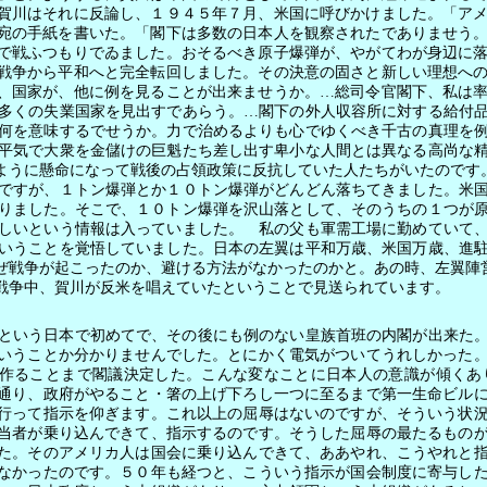
賀川はそれに反論し、１９４５年７月、米国に呼びかけました。「ア
宛の手紙を書いた。「閣下は多数の日本人を観察されたでありませう
で戦ふつもりでゐました。おそるべき原子爆弾が、やがてわが身辺に
戦争から平和へと完全転回しました。その決意の固さと新しい理想へ
、国家が、他に例を見ることが出来ませうか。…総司令官閣下、私は
多くの失業国家を見出すであらう。…閣下の外人収容所に対する給付
何を意味するでせうか。力で治めるよりも心でゆくべき千古の真理を
平気で大衆を金儲けの巨魁たち差し出す卑小な人間とは異なる高尚な
ように懸命になって戦後の占領政策に反抗していた人たちがいたのです
ですが、１トン爆弾とか１０トン爆弾がどんどん落ちてきました。米国
りました。そこで、１０トン爆弾を沢山落として、そのうちの１つが
しいという情報は入っていました。 私の父も軍需工場に勤めていて
いうことを覚悟していました。日本の左翼は平和万歳、米国万歳、進
ぜ戦争が起こったのか、避ける方法がなかったのかと。あの時、左翼陣
戦争中、賀川が反米を唱えていたということで見送られています。
という日本で初めてで、その後にも例のない皇族首班の内閣が出来た。
いうことか分かりませんでした。とにかく電気がついてうれしかった
作ることまで閣議決定した。こんな変なことに日本人の意識が傾くあ
通り、政府がやること・箸の上げ下ろし一つに至るまで第一生命ビル
行って指示を仰ぎます。これ以上の屈辱はないのですが、そういう状
当者が乗り込んできて、指示するのです。そうした屈辱の最たるもの
た。そのアメリカ人は国会に乗り込んできて、ああやれ、こうやれと
なかったのです。５０年も経つと、こういう指示が国会制度に寄与し