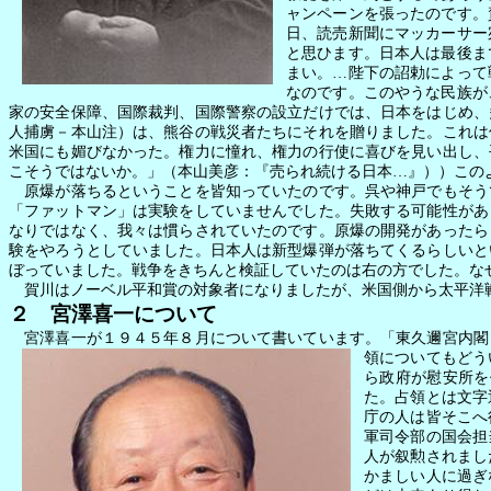
ャンペーンを張ったのです。
日、読売新聞にマッカーサー
と思ひます。日本人は最後ま
まい。…陛下の詔勅によって
なのです。このやうな民族が
家の安全保障、国際裁判、国際警察の設立だけでは、日本をはじめ、
人捕虜－本山注）は、熊谷の戦災者たちにそれを贈りました。これは
米国にも媚びなかった。権力に憧れ、権力の行使に喜びを見い出し、
こそうではないか。」（本山美彦：『売られ続ける日本…』））この
原爆が落ちるということを皆知っていたのです。呉や神戸でもそう
「ファットマン」は実験をしていませんでした。失敗する可能性があ
なりではなく、我々は慣らされていたのです。原爆の開発があったら
験をやろうとしていました。日本人は新型爆弾が落ちてくるらしいと
ぼっていました。戦争をきちんと検証していたのは右の方でした。な
賀川はノーベル平和賞の対象者になりましたが、米国側から太平洋
２ 宮澤喜一について
宮澤喜一が１９４５年８月について書いています。「東久邇宮内閣
領についてもどう
ら政府が慰安所を
た。占領とは文字
庁の人は皆そこへ
軍司令部の国会担
人が叙勲されまし
かましい人に過ぎ