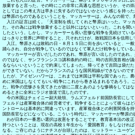
これも入江の証言。マッカーサーは、林が１９５０年５月３日に訪
放棄すると言った。その時にこの非常に高邁な思想というか、その崇
としてはこの考え方は早きに失するのではないかという感じを持った
は幣原のものであるということを、マッカーサーは、みんなの前で、
入江の証言は続く。「天皇制を残してくれと幣原はいった。マッ
た。その為には戦争放棄すること以外にはないといった。これを聞い
したという。しかし、マッカーサーも長い悲惨な戦争を見続けている
はっきりと世界に声明すること、只それだけが、敗戦国日本を信用し
入江。幣原さんは敗戦の日・８月１５日に街を歩いていると、一般
踊らされ、自分が戦争しているのではなくて軍人だけ戦争をしている
マッカーサーが言いだしたのであれ、幣原が言い出したのであれ、
のではなく、サンフランシスコ講和条約の時に、時の吉田茂首相が議
るならいいということで約束してしまった。帰ってきて吉田は袋だた
ができていない。だからフランスのような国民戦線ができないのです
したが、アイゼンハワーは、これまでは米国は平和な国であった。農
めに米国はしなくてもいい戦争にこれから巻き込まれるであろう。
た。戦争の悲惨さを見てきたが故に二度とあのような惨禍をしてはな
めるときに全米にラジオ放送で流したのです。
今の米国はチェイニー副大統領、ラムズフェルド前国防長官にして
フェルドは産軍複合体の経営者です。戦争することによって彼らはど
ントロールは基本的に間違っています。産軍複合体との利害関係を持
国防長官などになっている。こういう時代に、マッカーサーが幣原の
わが日本の一番悪い選択は改憲をすることです。教育基本法の改正
持つということは、現在の高校１年生から「愛国教育」をしなければ
なる。ご存じのようにナチスが台頭したのは、ヒットラー・ユーゲン