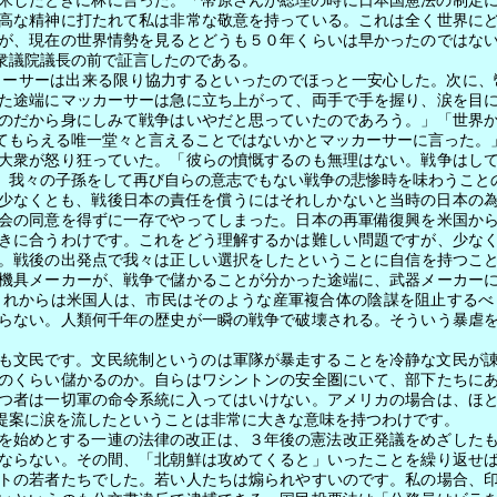
米したときに林に言った。「幣原さんが総理の時に日本国憲法の制定
高な精神に打たれて私は非常な敬意を持っている。これは全く世界に
が、現在の世界情勢を見るとどうも５０年くらいは早かったのではな
衆議院議長の前で証言したのである。
カーサーは出来る限り協力するといったのでほっと一安心した。次に、
た途端にマッカーサーは急に立ち上がって、両手で手を握り、涙を目
のだから身にしみて戦争はいやだと思っていたのであろう。」「世界
てもらえる唯一堂々と言えることではないかとマッカーサーに言った。
大衆が怒り狂っていた。「彼らの憤慨するのも無理はない。戦争はして
。我々の子孫をして再び自らの意志でもない戦争の悲惨時を味わうこと
少なくとも、戦後日本の責任を償うにはそれしかないと当時の日本の
会の同意を得ずに一存でやってしまった。日本の再軍備復興を米国か
きに合うわけです。これをどう理解するかは難しい問題ですが、少な
。戦後の出発点で我々は正しい選択をしたということに自信を持つこ
機具メーカーが、戦争で儲かることが分かった途端に、武器メーカー
これからは米国人は、市民はそのような産軍複合体の陰謀を阻止するべ
らない。人類何千年の歴史が一瞬の戦争で破壊される。そういう暴虐
も文民です。文民統制というのは軍隊が暴走することを冷静な文民が
のくらい儲かるのか。自らはワシントンの安全圏にいて、部下たちに
つ者は一切軍の命令系統に入ってはいけない。アメリカの場合は、ほ
提案に涙を流したということは非常に大きな意味を持つわけです。
を始めとする一連の法律の改正は、３年後の憲法改正発議をめざした
ならない。その間、「北朝鮮は攻めてくると」いったことを繰り返せ
トの若者たちでした。若い人たちは煽られやすいのです。私の場合、