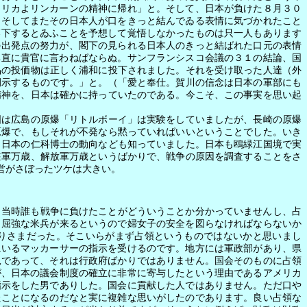
メリカよリンカーンの精神に帰れ」と。そして、日本が負けた８月３０
。そしてまたその日本人が口をきっと結んでゐる表情に気づかれたこと
落下するとゐふことを予想して覚悟しなかったものは只一人もあります
の出発点の努力が、閣下の見られる日本人のきっと結ばれた口元の表情
率直に貴官に言わねばならぬ。サンフランシスコ会議の３１の結論、国
品の投価物は正しく浦和に投下されました。それを受け取った人達（外
例示するものです。」と。（「愛と奉仕。賀川の信念は日本の軍部にも
精神を、日本は確かに持っていたのである。今こそ、この事実を思い起
。
は広島の原爆「リトルボーイ」は実験をしていましたが、長崎の原爆
原爆で、もしそれが不発なら黙っていればいいということでした。いき
、日本の仁科博士の動向なども知っていました。日本も鴎緑江国境で実
駐軍万歳、解放軍万歳というばかりで、戦争の原因を調査することをさ
営がさぼったツケは大きい。
当時誰も戦争に負けたことがどういう
ことか分かっていませんし、占
。屈強な米兵が来るというので婦女子の安全を図らなければならないか
りさまだった。そこいらがまず占領というものではないかと思いまし
にいるマッカーサーの指示を受けるのです。地方には軍政部があり、県
況であって、それは行政府ばかりではありません。国会そのものに占領
が、日本の議会制度の確立に非常に寄与したという理由であるアメリカ
指示をした男でありした。国会に貢献した人ではありません。ただ口や
たことになるのだなと実に複雑な思いがしたのであります。良い占領な