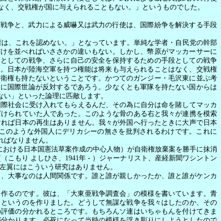
なく、交戦権が国に与えられることもない。」というものでした。
る戦争と、武力による威嚇又は武力の行使は、国際紛争を解決する手段
は、これを認めない。」となっています。単純な学者・自民党の幹部
だけを並べればいささかの違いもない。しかし、幣原がマッカーサーに
段としての戦争、さらに自己の安全を保持するための手段としての戦争
る。日本が陸海空軍を持つ権能は将来も与えられることはなく、交戦権
自衛権も持たないということです。かつてのガンジー・毛沢東に並ぶ考
ちに国際世論が反対するであろう。少なくとも軍隊を持たない国からは
ない」といった論理に匹敵します。
際社会に受け入れてもらえるんだ、その為に自分は命を賭してマッカ
ざけられていた人であった。このような骨のある右と我々が連携を模索
ければ日本の再生はありません。我々が外国へ行ったときに大声で日本
このような外国人にデリカシーの無さを批判されるわけです。これに
ればなりません。
における日本国憲法草案作成の中心人物）が自衛権放棄案を勝手に抹消
(
（こもり
よしひさ、
1941
年
-
）ジャーナリスト、産経新聞ワシントン
左翼にはこういう研究はありません。
し、大事なのは人間関係です。誰と誰が親しかったか、誰と誰がケンカ
を作るのです。彼は、「大東亜戦争調査会」の模様を書いています。青
」というのを作りました。どうして無謀な戦争を我々はしたのか、その
の評価の分かれるところです。もちろんソ連はいちゃもんを付けてきま
が分かります。必死になって当時の模様を浮き彫りにしようとしたので