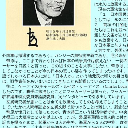
は永久に放棄する
現在の憲法第９
「１ 日本国民
としては、永久に
２
前項の目的を
たちはこれを並べ
渡した文案があり
をも放棄する。日
が日本軍に与えら
え方です。外国が
外国軍は撤退するであろう。ガンジーの無抵抗主義であり、毛沢東が
幣原は、ここまで言わなければ日本の戦争責任は償えない、一切の
ーサーを口説くと言った。この辺りのことを大事にしたい。幣原は、
してこなかったことが今の日本の悲しい姿を作ってしまったのです。
語でしゃべる日本人に対し「日本人か」という地元民の嘲りの目は
は、戦争責任をあいまいにしてきたことも影響しているのでしょう。
後に、ケーディス
(
チャールズ・ルイス・ケーディス
（
Charles Louis
したのです。勝手に抹消したことにマッカーサーは憤った。マッカー
駐在編集特別委員兼論説委員。
)
がインタビューで引き出しています。
左翼研究者が悪いことは全てを数量化してものを考えてしまうこと
していたかの人間考証史を左翼文献で見つけることは難しい。残念な
幣原が懐刀として使ったのが、青木得三という経済学者です。中央
木得三は大蔵省に２０年以上いましたが、幣原喜重郎に個人的に付き
証言を得るために、陸軍から３人の中将、海軍から３人の中将、政治
した。そこで、「大東亜戦争調査会」は半年でさたやみになりました