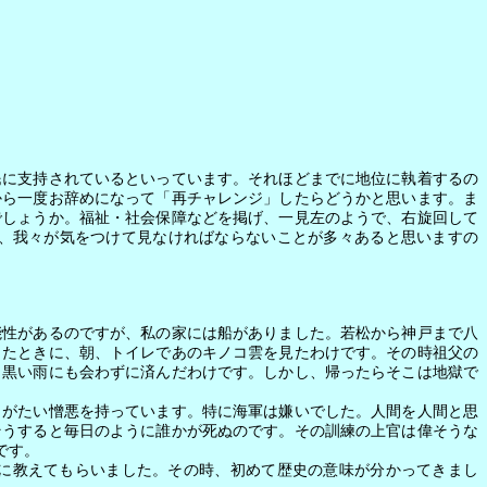
に支持されているといっています。それほどまでに地位に執着するの
から一度お辞めになって「再チャレンジ」したらどうかと思います。ま
でしょうか。福祉・社会保障などを掲げ、一見左のようで、右旋回して
、我々が気をつけて見なければならないことが多々あると思いますの
性があるのですが、私の家には船がありました。若松から神戸まで八
したときに、朝、トイレであのキノコ雲を見たわけです。その時祖父の
、黒い雨にも会わずに済んだわけです。しかし、帰ったらそこは地獄で
がたい憎悪を持っています。特に海軍は嫌いでした。人間を人間と思
そうすると毎日のように誰かが死ぬのです。その訓練の上官は偉そうな
です。
に教えてもらいました。その時、初めて歴史の意味が分かってきまし