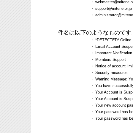
・
webmaster@mitene.or
・
support@mitene.or.jp
・
administrator@mitene.
件名は以下のようなものです
・
*DETECTED* Online U
・
Email Account Suspe
・
Important Notification
・
Members Support
・
Notice of account limi
・
Security measures
・
Warning Message: You
・
You have successfull
・
Your Account is Sus
・
Your Account is Susp
・
Your new account pas
・
Your password has be
・
Your password has b