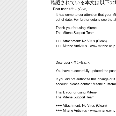
確認されている本文は以下の
Dear user <ランダム>,
It has come to our attention that your Mi
out of date. For further details see the
Thank you for using Mitene!
The Mitene Support Team
+++ Attachment: No Virus (Clean)
+++ Mitene Antivirus - www.mitene.or.jp
_________________________________
Dear user <ランダム>,
You have successfully updated the pass
If you did not authorize this change or 
account, please contact Mitene custome
Thank you for using Mitene!
The Mitene Support Team
+++ Attachment: No Virus (Clean)
+++ Mitene Antivirus - www.mitene.or.jp