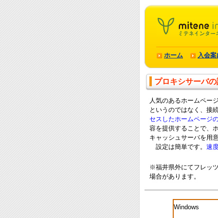
ホーム
入会案
プロキシサーバの
人気のあるホームペー
というのではなく、接
セスしたホームページ
容を提供することで、ホ
キャッシュサーバを用
設定は簡単です。
速
※福井県外にてフレッ
場合があります。
Windows