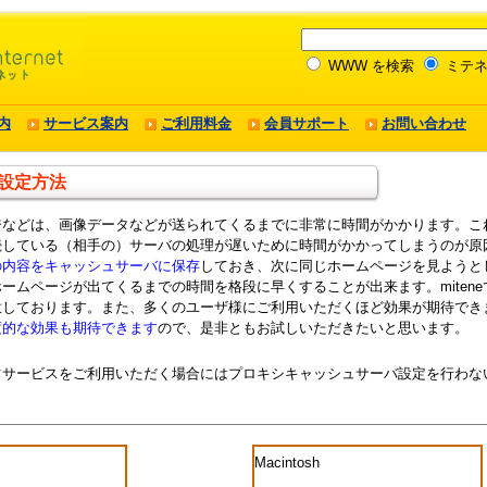
WWW を検索
ミテネ
内
サービス案内
ご利用料金
会員サポート
お問い合わせ
設定方法
ジなどは、画像データなどが送られてくるまでに非常に時間がかかります。こ
続している（相手の）サーバの処理が遅いために時間がかかってしまうのが原
の内容をキャッシュサーバに保存
しておき、次に同じホームページを見ようと
ームページが出てくるまでの時間を格段に早くすることが出来ます。miten
意しております。また、多くのユーザ様にご利用いただくほど効果が期待でき
度的な効果も期待できます
ので、是非ともお試しいただきたいと思います。
ツサービスをご利用いただく場合にはプロキシキャッシュサーバ設定を行わな
Macintosh