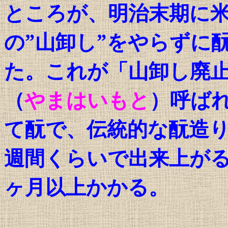
ところが、明治末期に
の”山卸し”をやらずに
た。これが「山卸し廃
（
やまはいもと
）呼ば
て
酛
で、伝統的な
酛
造
週間くらいで出来上が
ヶ月以上かかる。