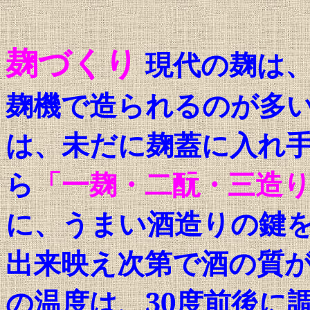
麹づくり
現代の麹は
麹機で造られるのが多
は、未だに麹蓋に入れ
ら
「一麹・二酛・三造
に、うまい酒造りの鍵
出来映え次第で酒の質
の温度は、
30
度前後に