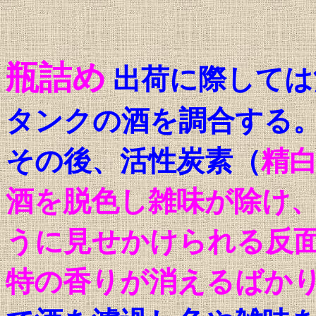
瓶詰め
出荷に際しては
タンクの酒を調合する
その後、活性炭素（
精
酒を脱色し雑味が除け
うに見せかけられる反
特の香りが消えるばか