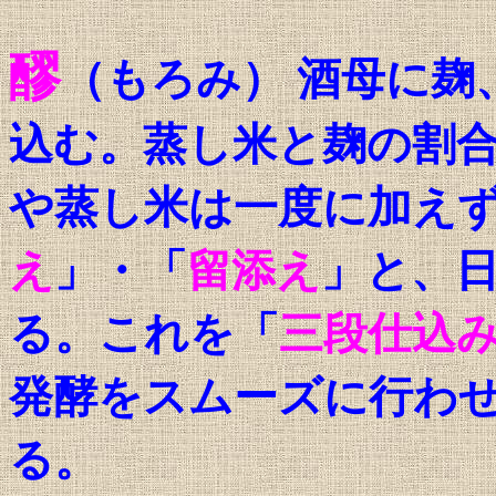
醪
（もろみ） 酒母に麹
込む。蒸し米と麹の割
や蒸し米は一度に加え
え
」・「
留添え
」と、
る。これを「
三段仕込
発酵をスムーズに行わ
る。