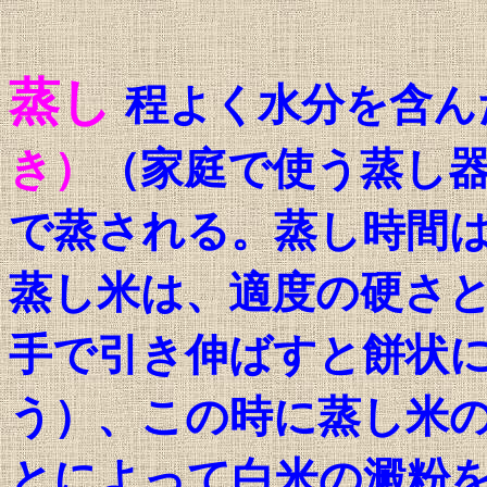
蒸し
程よく水分を含ん
き）
（家庭で使う蒸し
で蒸される。蒸し時間
蒸し米は、適度の硬さ
手で引き伸ばすと餅状
う）、この時に蒸し米
とによって白米の澱粉を