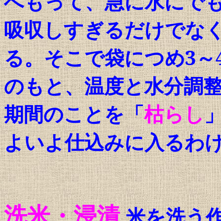
へもって、急に水にで
吸収しすぎるだけでな
る。そこで袋につめ
3
～
のもと、温度と水分調
期間のことを「
枯らし
よいよ仕込みに入るわ
洗米・浸漬
米を洗う