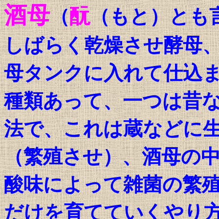
酒母
酛
（
（もと）とも
しばらく乾燥させ酵母
母タンクに入れて仕込
種類あって、一つは昔
法で、これは蔵などに
（繁殖させ）、酒母の
酸味によって雑菌の繁
だけを育てていくやり