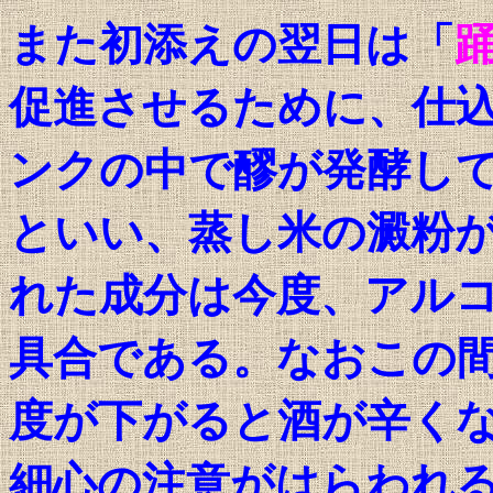
また初添えの翌日は「
促進させるために、仕
ンクの中で醪が発酵し
といい、蒸し米の澱粉
れた成分は今度、アル
具合である。なおこの
度が下がると酒が辛く
細心の注意がはらわれ