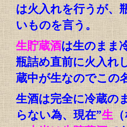
は火入れを行うが、
いものを言う。
生貯蔵酒
は生のまま
瓶詰め直前に火入れ
蔵中が生なのでこの
生酒は完全に冷蔵の
らない為、現在”
生
（