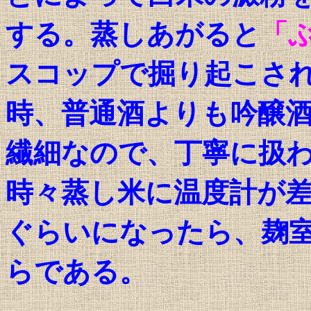
する。蒸しあがると
「
スコップで掘り起こさ
時、普通酒よりも吟醸
繊細なので、丁寧に扱
時々蒸し米に温度計が
ぐらいになったら、麹
らである。