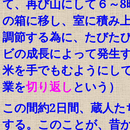
て、再び山にして６～
8
の箱に移し、室に積み
調節する為に、たびた
ビの成長によって発生
米を手でもむようにし
業を
切り返し
という）
この間約
2
日間、蔵人た
する。このことが、昔