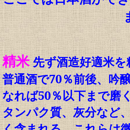
精米
先ず酒造好適米を
普通酒で
70
％前後、吟
なれば
50
％以下まで磨
タンパク質、灰分など
く含まれる。これらは