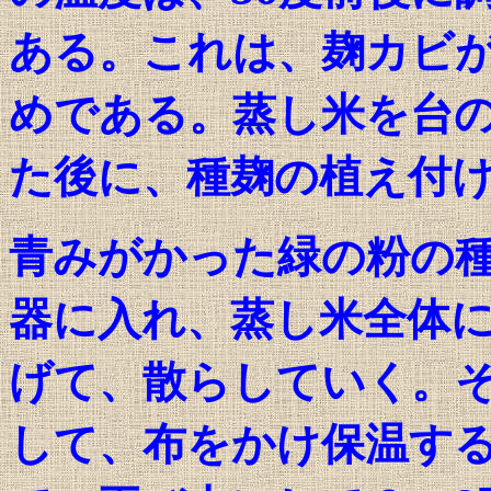
ある。これは、麹カビ
めである。蒸し米を台
た後に、種麹の植え付
青みがかった緑の粉の
器に入れ、蒸し米全体
げて、散らしていく。
して、布をかけ保温す