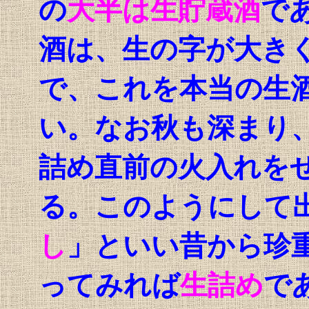
の
大半は生貯蔵酒
で
酒は、生の字が大き
で、これを本当の生
い。なお秋も深まり
詰め直前の火入れを
る。このようにして
し
」といい昔から珍
ってみれば
生詰め
で