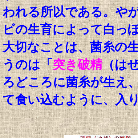
われる所以である。や
ビの生育によって白っ
大切なことは、菌糸の
うのは「
突き破精
（は
ろどころに菌糸が生え
て食い込むように、入