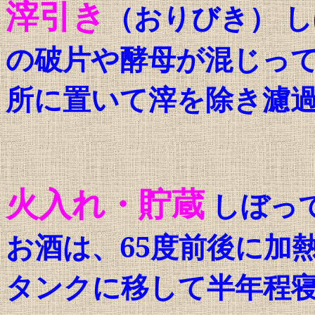
滓引き
（おりびき） 
の破片や酵母が混じっ
所に置いて滓を除き濾
火入れ・貯蔵
しぼっ
お酒は、
65
度前後に加
タンクに移して半年程