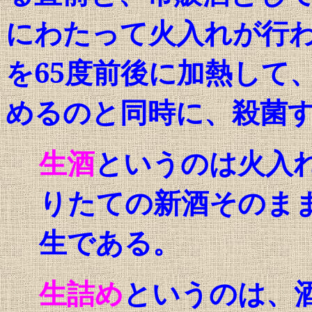
にわたって火入れが行
を
65
度前後に加熱して
めるのと同時に、殺菌
生酒
というのは火入
りたての新酒そのま
生である。
生詰め
というのは、