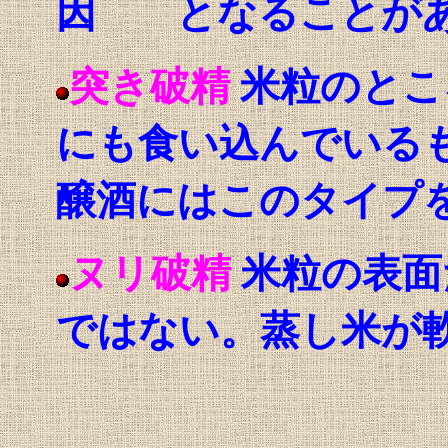
因 となることが
突き破精
米粒のとこ
にも食い込んでいる
醸酒にはこのタイプ
ヌリ破精
米粒の表面
ではない。蒸し米が