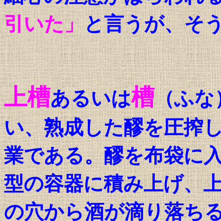
引いた」
と言うが、そ
上槽
槽
あるいは
（ふな
い、熟成した醪を圧搾
業である。醪を布袋に
型の容器に積み上げ、
の穴から酒が滴り落ち