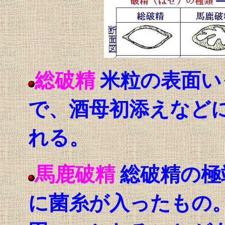
総破精
米粒の表面い
で、酒母初添えなど
れる。
馬鹿破精
総破精の極
に菌糸が入ったもの