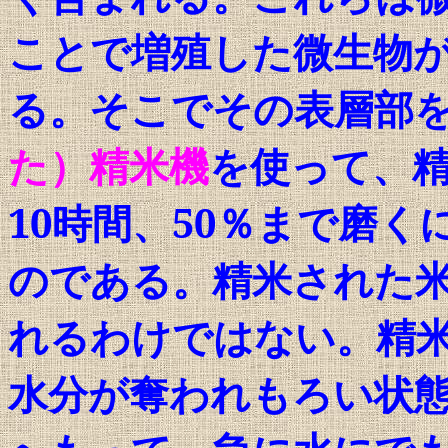
ことで増殖した微生物
る。そこでその表層部
た）精米機
を使って、
10
時間、
50
％まで磨く
のである。精米された
れるわけではない。精
水分が奪われもろい状