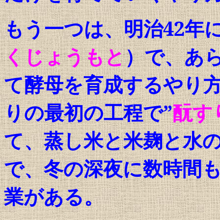
もう一つは、明治
42
年
くじょうもと
）で、あ
て酵母を育成するやり
りの最初の工程で”
酛
す
て、蒸し米と米麹と水
で、冬の深夜に数時間
業がある。